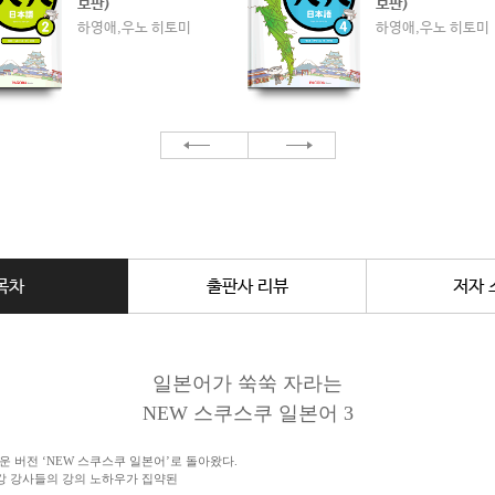
보판)
보판)
하영애,우노 히토미
하영애,우노 히토미
이전
다음
목차
출판사 리뷰
저자 
일본어가 쑥쑥 자라는
NEW 스쿠스쿠 일본어 3
 버전 ‘NEW 스쿠스쿠 일본어’로 돌아왔다.
강 강사들의 강의 노하우가 집약된