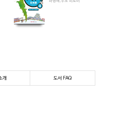
하영애,우노 히토미
하
소개
도서 FAQ