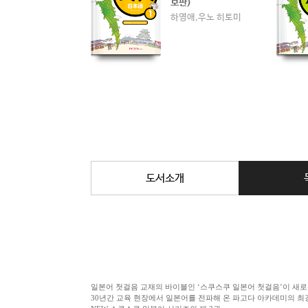
애,우노 히토미
보판)
하영애,우노 히토미
도서소개
일본어 첫걸음 교재의 바이블인 ‘스쿠스쿠 일본어 첫걸음’이 새로운
30년간 교육 현장에서 일본어를 전파해 온 파고다 아카데미의 최