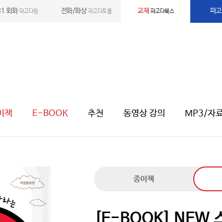
:1 회화
전화/화상
교재
파고
파고다원
파고다토쿨
파고다북스
이책
E-BOOK
추천
동영상 강의
MP3/자
종이책
[E-BOOK] NEW