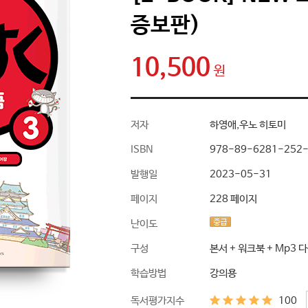
증보판)
10,500
원
저자
하영애,우노 히토미
ISBN
978-89-6281-252-
발행일
2023-05-31
페이지
228 페이지
난이도
구성
본서 + 워크북 + Mp3
학습방법
강의용
독서평가지수
100
별점