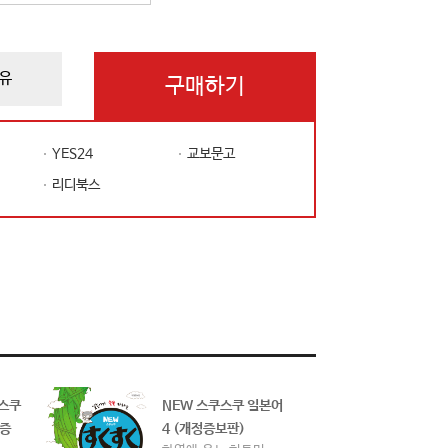
유
구매하기
YES24
교보문고
리디북스
 스쿠
NEW 스쿠스쿠 일본어
N
정증
4 (개정증보판)
3