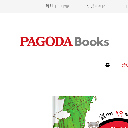
학원
인강
1
파고다어학원
파고다스타
홈
종