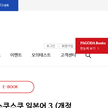
다
5분톡
PAGODA Books
로그인
회원가입
한눈에 보기
료
이벤트
모의테스트
고객센터
통합검색창 열기
E-BOOK
 스쿠스쿠 일본어 3 (개정