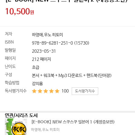
10,500
원
도
저자
하영애,우노 히토미
서
ISBN
978-89-6281-251-0 (15730)
상
세
발행일
2023-05-31
정
페이지
212 페이지
보
난이도
초급
구성
본서 + 워크북 + Mp3 다운로드 + 핸드북(단어장)
학습방법
강의용
독서평가지수
100
도서평가지수
연관/시리즈 도서
[E-BOOK] NEW 스쿠스쿠 일본어 1 (개정증보판)
하영애,우노 히토미