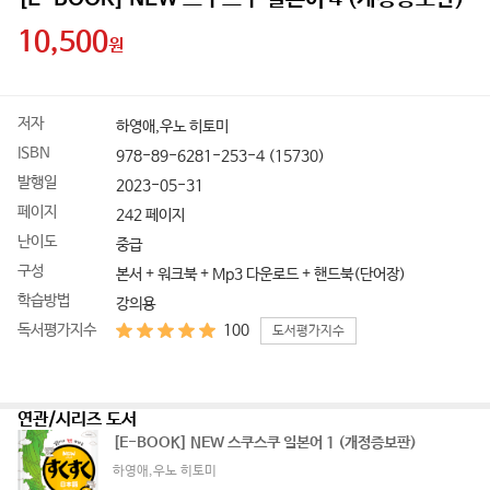
10,500
원
도
저자
하영애,우노 히토미
서
ISBN
978-89-6281-253-4 (15730)
상
세
발행일
2023-05-31
정
페이지
242 페이지
보
난이도
중급
구성
본서 + 워크북 + Mp3 다운로드 + 핸드북(단어장)
학습방법
강의용
독서평가지수
100
도서평가지수
연관/시리즈 도서
[E-BOOK] NEW 스쿠스쿠 일본어 1 (개정증보판)
하영애,우노 히토미