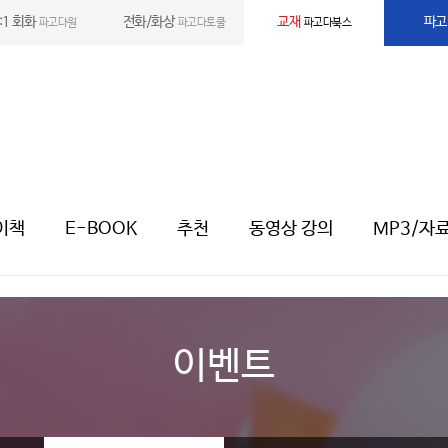
:1 회화
전화/화상
교재
파고
파고다원
파고다토쿨
파고다북스
이책
E-BOOK
추천
동영상 강의
MP3/자
이벤트