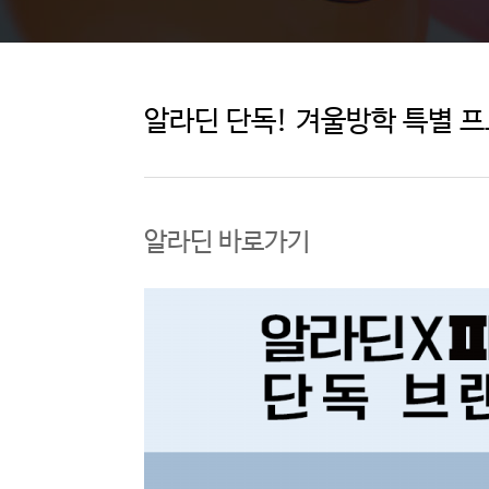
이
벤
트
알라딘 단독! 겨울방학 특별 
알라딘 바로가기