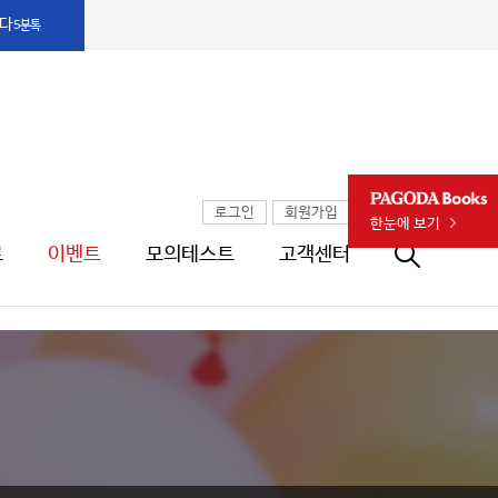
다
5분톡
PAGODA Books
로그인
회원가입
한눈에 보기
료
이벤트
모의테스트
고객센터
통합검색창 열기