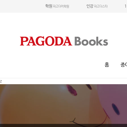
학원
인강
1
파고다어학원
파고다스타
홈
종
z